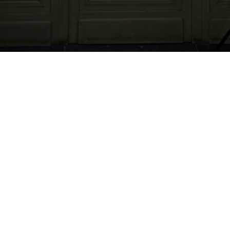
Nous trouver
Nom :
Caract’hair
Adresse :
20, Pass. du N
1000
Bruxelles
Numéro de Siret :
0798227252
Pour les mentions relatives à l'utilisation du service et à la
protection des données personnelles, merci de vous reporter
aux
CGU de Planity
.
CARACT’HAIR
Nous trouver
20, Pass. du N
1000
Bruxelles